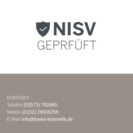
KONTAKT
Telefon
(03573) 792480
Mobile
(0152) 29936256
E-Mail
info@barke-kosmetik.de