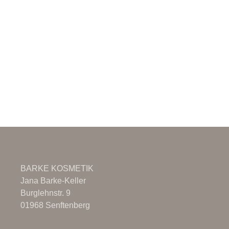
BARKE KOSMETIK
Jana Barke-Keller
Burglehnstr. 9
01968 Senftenberg