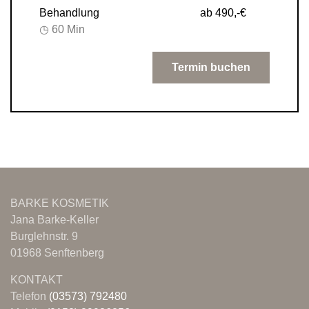
Behandlung
ab 490,-€
◷ 60 Min
Termin buchen
BARKE KOSMETIK
Jana Barke-Keller
Burglehnstr. 9
01968 Senftenberg
KONTAKT
Telefon
(03573) 792480